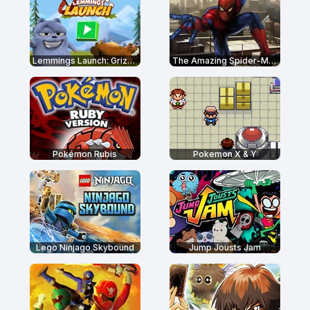
Lemmings Launch: Grizzy & The Lemmings
The Amazing Spider-Man
Pokémon Rubis
Pokemon X & Y
Lego Ninjago Skybound
Jump Jousts Jam