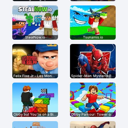
StealNow.io
Tsunamis.io
Felix Fixe Jr - Les Mondes de Ralph
Spider-Man: Mysterio Rush
Obby but You're on a Bike
Obby Parkour: Tower of Hell