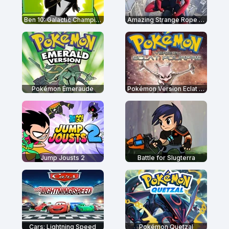
Ben 10: Galactic Champions
Amazing Strange Rope Police
Pokémon Émeraude
Pokémon Version Eclat Pourpre
Jump Jousts 2
Battle for Slugterra
Cars: Lightning Speed
Pokémon Quetzal