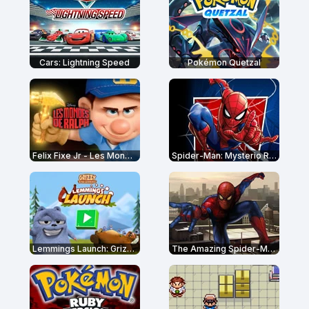
Cars: Lightning Speed
Pokémon Quetzal
Felix Fixe Jr - Les Mondes de Ralph
Spider-Man: Mysterio Rush
Lemmings Launch: Grizzy & The Lemmings
The Amazing Spider-Man