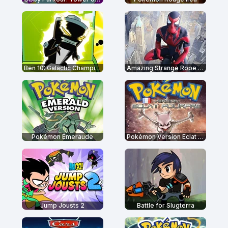
Ben 10: Galactic Champions
Amazing Strange Rope Police
Pokémon Émeraude
Pokémon Version Eclat Pourpre
Jump Jousts 2
Battle for Slugterra