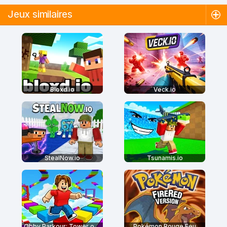
Jeux similaires
Bloxd.io
Veck.io
StealNow.io
Tsunamis.io
Obby Parkour: Tower of Hell
Pokémon Rouge Feu