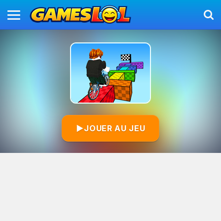
▶
JOUER AU JEU