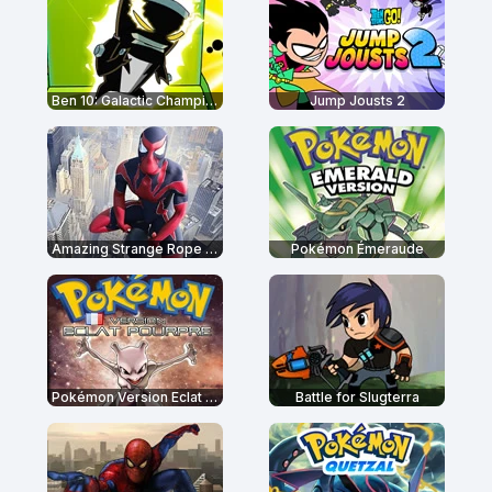
Ben 10: Galactic Champions
Jump Jousts 2
Amazing Strange Rope Police
Pokémon Émeraude
Pokémon Version Eclat Pourpre
Battle for Slugterra