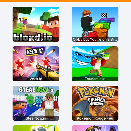
Bloxd.io
Obby but You're on a Bike
Veck.io
Tsunamis.io
StealNow.io
Pokémon Rouge Feu