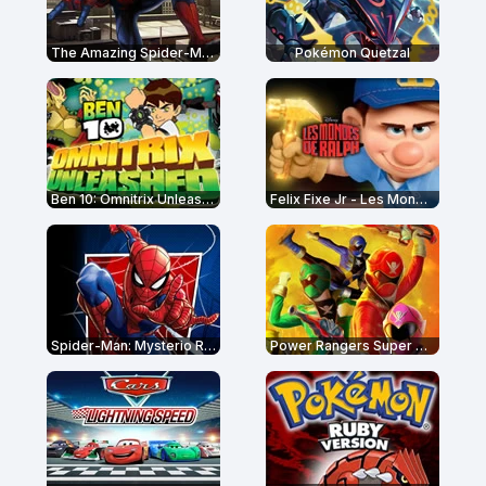
The Amazing Spider-Man
Pokémon Quetzal
Ben 10: Omnitrix Unleashed
Felix Fixe Jr - Les Mondes de Ralph
Spider-Man: Mysterio Rush
Power Rangers Super Megaforce: Legacy