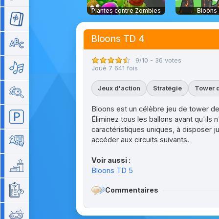
Plantes contre Zombies
Bloons
Mahjong
Bloons TD 4
Mots
9/10 - 36 votes
Musique
Joué 7 641 fois
Jeux d'action
Stratégie
Tower 
Objets cachés
Bloons est un célèbre jeu de tower de
Parking
Éliminez tous les ballons avant qu'ils
caractéristiques uniques, à disposer 
accéder aux circuits suivants.
Plateau
Voir aussi :
Plateforme
Bloons TD 5
Commentaires
Quizz
Rétro