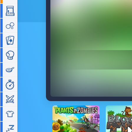
Arcade
Bubble
Cartes
Combat
Cuisine
Gestion de temps
Guerre
Habillage
Idle