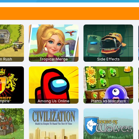
m Rush
Tropical Merge
Side Effects
mpire
Among Us Online
Plants vs Monsters