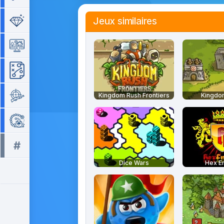
Jeux similaires
Séries de 3
Simulation
Stratégie
Tir
Kingdom Rush Frontiers
Kingdo
Zuma
#
Tous les tags >>
Dice Wars
Hex E