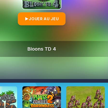
▶
JOUER AU JEU
Bloons TD 4