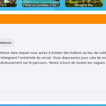
 TD 5
Plants vs Zombies 2 Gardendless
Miragine War
defense
fense dans lequel vous aurez à éclater des ballons au lieu de so
 n'atteignent l'extrémité du circuit. Vous disposerez pour cela de 
judicieusement sur le parcours. Venez à bout de toutes les vagues