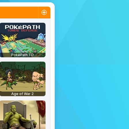
PokéPath TD
Age of War 2