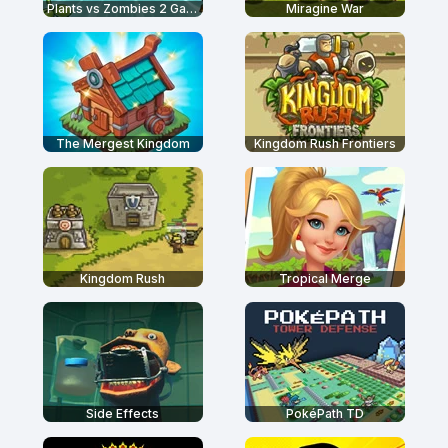
Plants vs Zombies 2 Gardendless
Miragine War
The Mergest Kingdom
Kingdom Rush Frontiers
Kingdom Rush
Tropical Merge
Side Effects
PokéPath TD