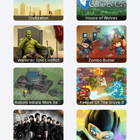
Civilization
House of Wolves
Warlords: Epic Conflict
Zombo Buster
Robots Initiate Work Sequence
Keeper Of The Grove 3