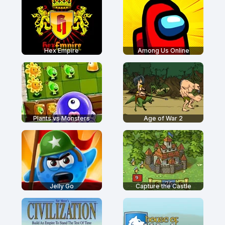
Hex Empire
Among Us Online
Plants vs Monsters
Age of War 2
Jelly Go
Capture the Castle