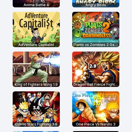
Anime Battle 4
Angry Birds
AdVenture Capitalist
Plants vs Zombies 2 Gardendless
King of Fighters Wing 1.9
Dragon Ball Fierce Fighting 2.9
Comic Stars Fighting 3.6
One Piece Vs Naruto 3