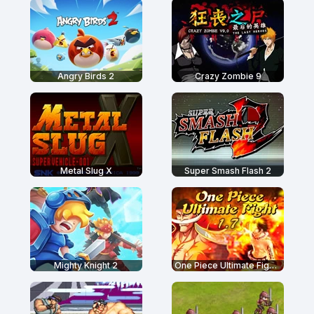
Angry Birds 2
Crazy Zombie 9
Metal Slug X
Super Smash Flash 2
Mighty Knight 2
One Piece Ultimate Fight 1.7