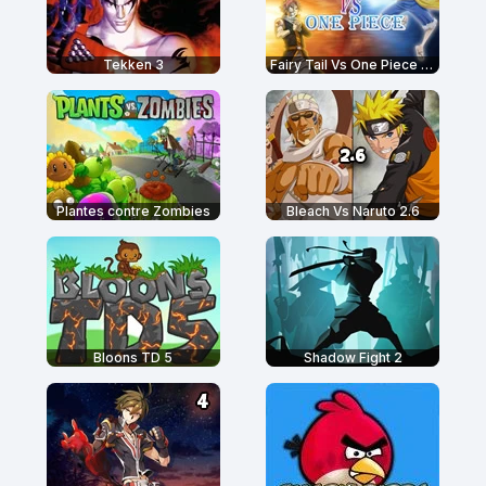
Tekken 3
Fairy Tail Vs One Piece 2.0
Plantes contre Zombies
Bleach Vs Naruto 2.6
Bloons TD 5
Shadow Fight 2