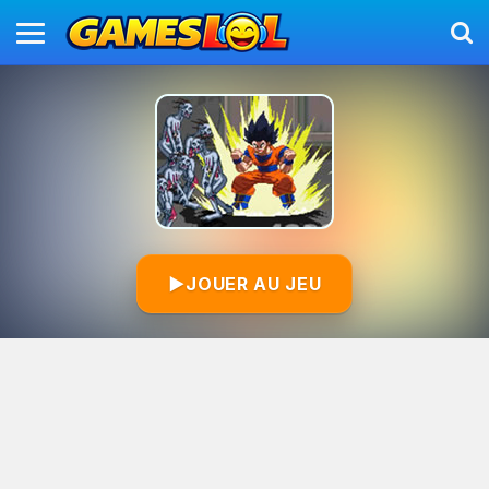
▶
JOUER AU JEU