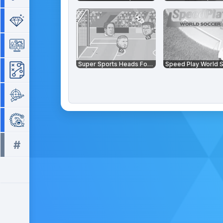
Séries de 3
Simulation
Super Sports Heads Football
Stratégie
Tir
Zuma
#
Tous les tags >>