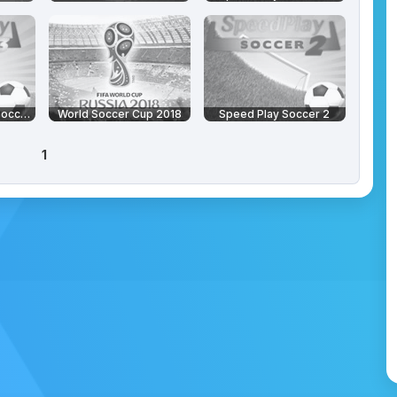
Speed Play World Soccer 3
World Soccer Cup 2018
Speed Play Soccer 2
1