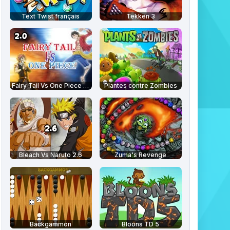
Text Twist français
Tekken 3
Fairy Tail Vs One Piece 2.0
Plantes contre Zombies
Bleach Vs Naruto 2.6
Zuma's Revenge
Backgammon
Bloons TD 5