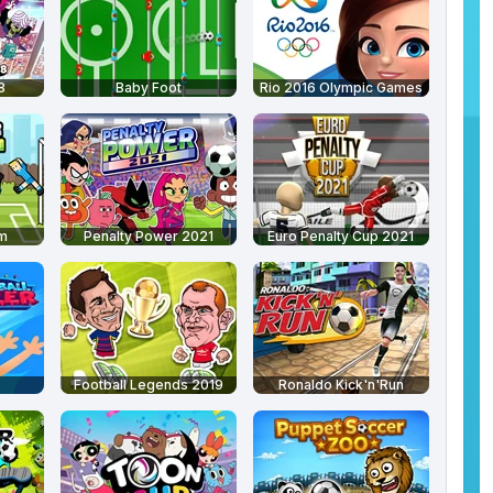
8
Baby Foot
Rio 2016 Olympic Games
m
Penalty Power 2021
Euro Penalty Cup 2021
Football Legends 2019
Ronaldo Kick'n'Run