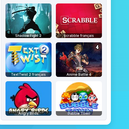
Shadow Fight 2
Scrabble français
TextTwist 2 français
Anime Battle 4
Angry Birds
Bubble Town