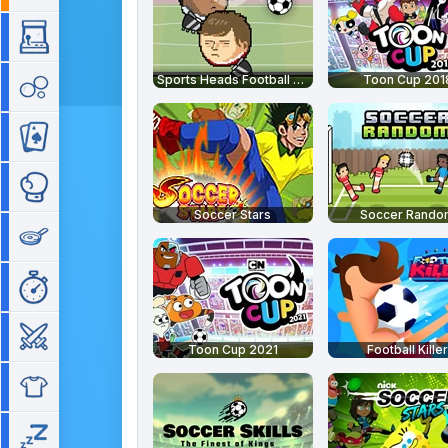
Arcade
Sports Heads Football Championship
Toon Cup 201
Bubble
Cartes
Combat
Soccer Stars
Soccer Rando
Cuisine
Gestion de temps
Guerre
Toon Cup 2021
Football Killer
Habillage
Idle