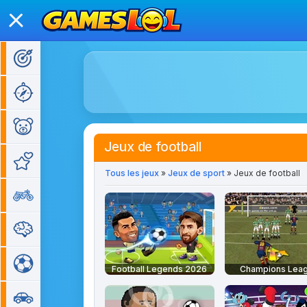
Jeux d'action
Jeux d'aventure
Jeux pour enfants
Jeux de football
Jeux de fille
Tous les jeux
»
Jeux de sport
» Jeux de football
Jeux de moto
Jeux de réflexion
Jeux de sport
Football Legends 2026
Champions Lea
Jeux de voiture