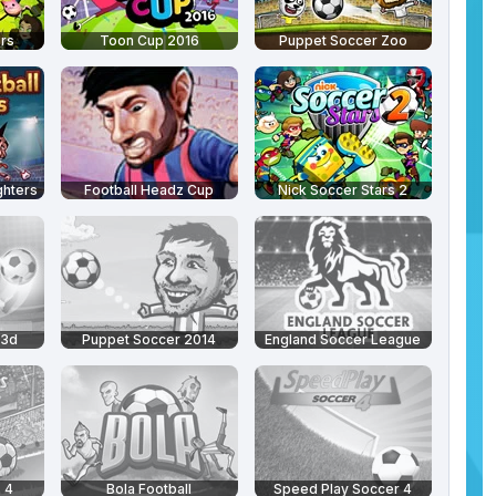
ars
Toon Cup 2016
Puppet Soccer Zoo
ghters
Football Headz Cup
Nick Soccer Stars 2
 3d
Puppet Soccer 2014
England Soccer League
 4
Bola Football
Speed Play Soccer 4