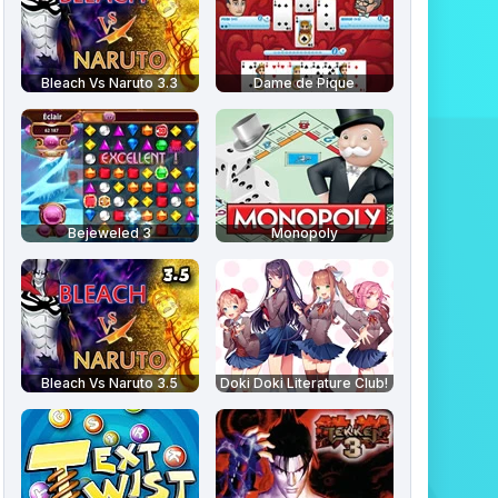
Bleach Vs Naruto 3.3
Dame de Pique
Bejeweled 3
Monopoly
Bleach Vs Naruto 3.5
Doki Doki Literature Club!