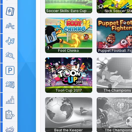
Soccer Skills: Euro Cup 2021
Nick Soccer St
Mahjong
Mots
Musique
Foot Chinko
Puppet Football: Fi
Objets cachés
Parking
Plateau
Toon Cup 2017
The Champions
Plateforme
Quizz
Rétro
Beat the Keeper
The Champions