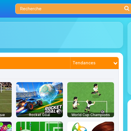
Tendances
Nouveautés
Plus joués
Mieux notés
gue
Rocket Goal
World Cup Champions