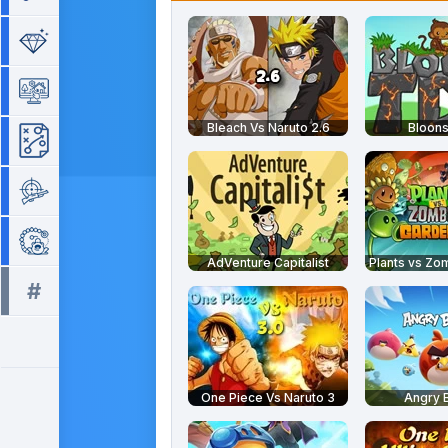
Séries de 3
Simulation
Bleach Vs Naruto 2.6
Bloons
Stratégie
Tir
Zuma
AdVenture Capitalist
#
Tous les tags >>
One Piece Vs Naruto 3
Angry B