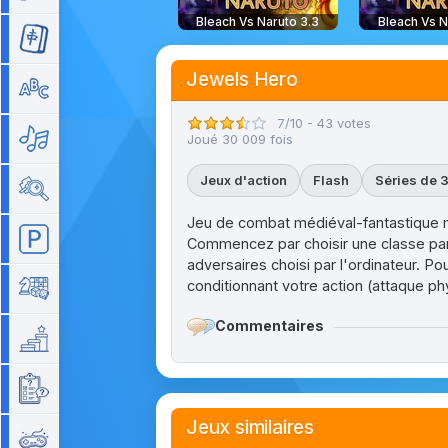
Bleach Vs Naruto 3.3
Bleach Vs N
Mahjong
Jewels Hero
Mots
7/10 - 43 votes
Musique
Joué 30 009 fois
Jeux d'action
Flash
Séries de 
Objets cachés
Jeu de combat médiéval-fantastique mé
Parking
Commencez par choisir une classe parm
adversaires choisi par l'ordinateur. P
conditionnant votre action (attaque ph
Plateau
Commentaires
Plateforme
Quizz
Jeux similaires
Rétro