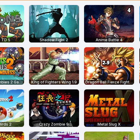
 TD 5
Shadow Fight 2
Anime Battle 4
Plants vs Zombies 2 Gardendless
King of Fighters Wing 1.9
Dragon Ball Fierce Fighting 2.9
irds 2
Crazy Zombie 9
Metal Slug X