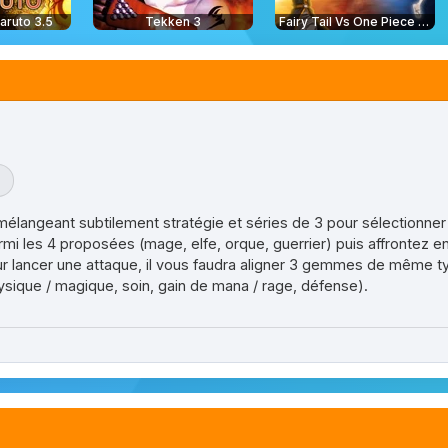
aruto 3.5
Tekken 3
Fairy Tail Vs One Piece 2.0
3
langeant subtilement stratégie et séries de 3 pour sélectionner
i les 4 proposées (mage, elfe, orque, guerrier) puis affrontez en
our lancer une attaque, il vous faudra aligner 3 gemmes de même ty
ysique / magique, soin, gain de mana / rage, défense).