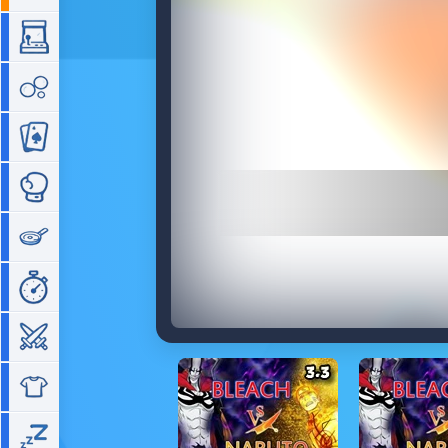
Arcade
Bubble
Cartes
Combat
Cuisine
Gestion de temps
Guerre
Habillage
Idle