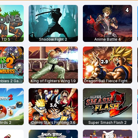
 TD 5
Shadow Fight 2
Anime Battle 4
Plants vs Zombies 2 Gardendless
King of Fighters Wing 1.9
Dragon Ball Fierce Fighting 2.9
irds 2
Comic Stars Fighting 3.6
Super Smash Flash 2