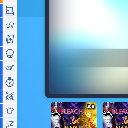
Arcade
Bubble
Cartes
Combat
Cuisine
Gestion de temps
Guerre
Habillage
Idle