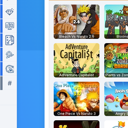
Séries de 3
Simulation
Bleach Vs Naruto 2.6
Bloons
Stratégie
Tir
Zuma
AdVenture Capitalist
#
Tous les tags >>
One Piece Vs Naruto 3
Angry B