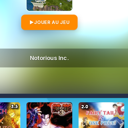
▶
JOUER AU JEU
Notorious Inc.