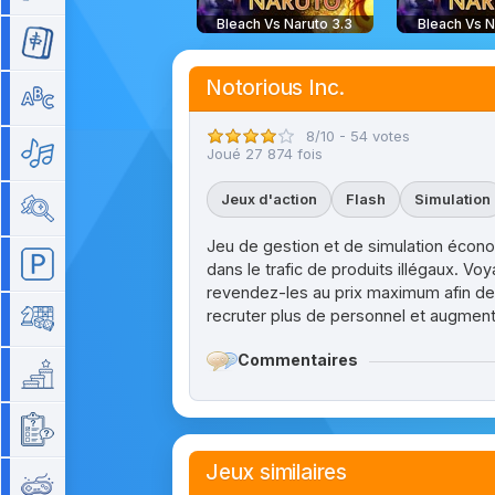
Bleach Vs Naruto 3.3
Bleach Vs N
Mahjong
Notorious Inc.
Mots
8/10 - 54 votes
Musique
Joué 27 874 fois
Jeux d'action
Flash
Simulation
Objets cachés
Jeu de gestion et de simulation écono
Parking
dans le trafic de produits illégaux. Vo
revendez-les au prix maximum afin de ré
recruter plus de personnel et augmente
Plateau
Commentaires
Plateforme
Quizz
Jeux similaires
Rétro