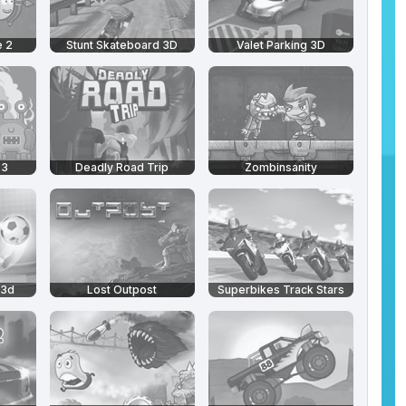
e 2
Stunt Skateboard 3D
Valet Parking 3D
23
Deadly Road Trip
Zombinsanity
 3d
Lost Outpost
Superbikes Track Stars