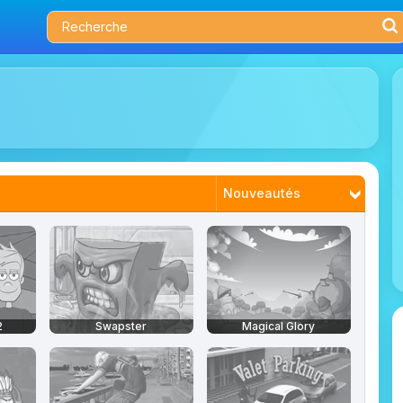
Nouveautés
Plus joués
Tendances
Mieux notés
2
Swapster
Magical Glory