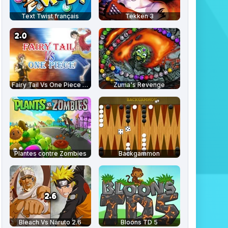
Text Twist français
Tekken 3
Fairy Tail Vs One Piece 2.0
Zuma's Revenge
Plantes contre Zombies
Backgammon
Bleach Vs Naruto 2.6
Bloons TD 5