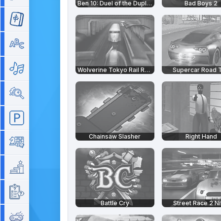
Ben 10: Duel of the Duplicates
Bad Boys 2
Mahjong
Mots
Musique
Wolverine Tokyo Rail Rush
Supercar Road T
Objets cachés
Parking
Chainsaw Slasher
Right Hand
Plateau
Plateforme
Quizz
Battle Cry
Street Race 2 Ni
Rétro