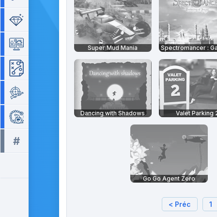
Séries de 3
Simulation
Super Mud Mania
Stratégie
Tir
Dancing with Shadows
Valet Parking 
Zuma
#
Tous les tags >>
Go Go Agent Zero
< Préc
1