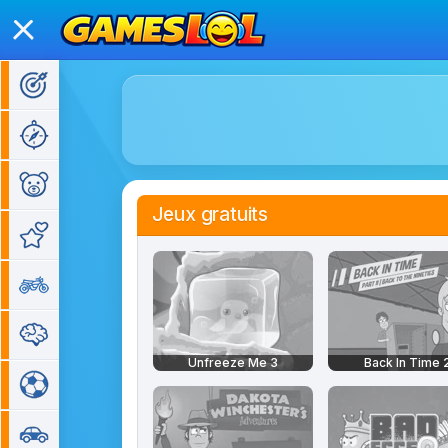
Jeux d'action
Jeux d'aventure
Jeux pour enfants
Jeux gratuits
Jeux de fille
Jeux de moto
Jeux de réflexion
Unfreeze Me 3
Back In Time 
Jeux de sport
Jeux de voiture