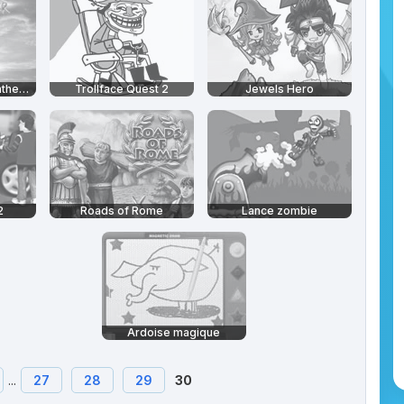
Spectromancer : Gathering of Power
Trollface Quest 2
Jewels Hero
2
Roads of Rome
Lance zombie
Ardoise magique
...
27
28
29
30