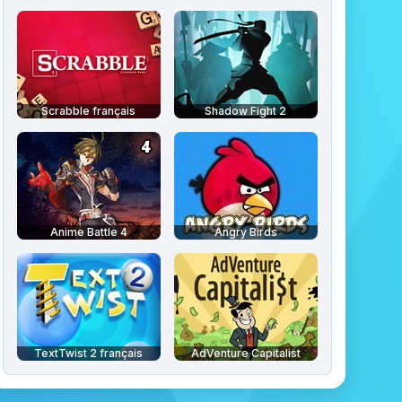
Scrabble français
Shadow Fight 2
Anime Battle 4
Angry Birds
TextTwist 2 français
AdVenture Capitalist