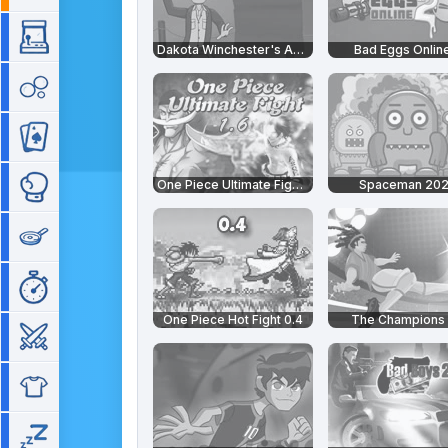
Arcade
Dakota Winchester's Adventures
Bad Eggs Onlin
Bubble
Cartes
One Piece Ultimate Fight 1.6
Spaceman 20
Combat
Cuisine
Gestion de temps
One Piece Hot Fight 0.4
The Champions
Guerre
Habillage
Idle