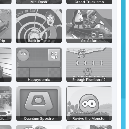
Mini Dash
Grand Truckismo
rip
Back In Time
Ski Safari
Happydemic
Enough Plumbers 2
tro
Quantum Spectre
Revive the Monster