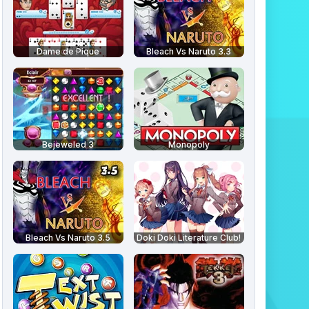
Dame de Pique
Bleach Vs Naruto 3.3
Bejeweled 3
Monopoly
Bleach Vs Naruto 3.5
Doki Doki Literature Club!