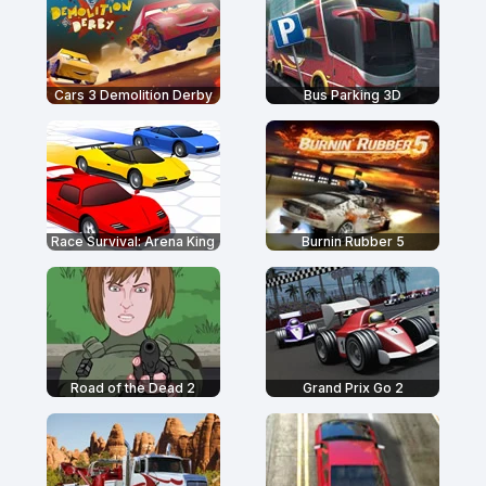
Cars 3 Demolition Derby
Bus Parking 3D
Race Survival: Arena King
Burnin Rubber 5
Road of the Dead 2
Grand Prix Go 2