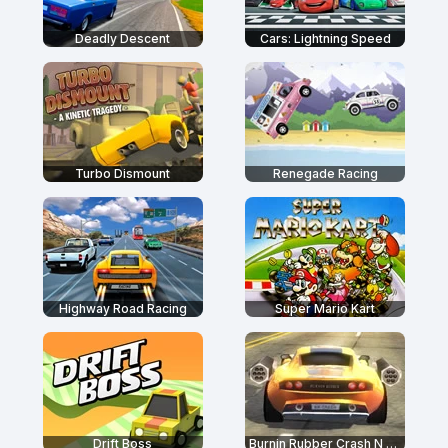
Deadly Descent
Cars: Lightning Speed
Turbo Dismount
Renegade Racing
Highway Road Racing
Super Mario Kart
Drift Boss
Burnin Rubber Crash N Burn