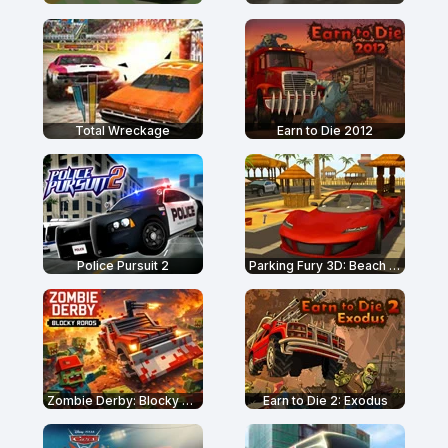
Total Wreckage
Earn to Die 2012
Police Pursuit 2
Parking Fury 3D: Beach City
Zombie Derby: Blocky Roads
Earn to Die 2: Exodus