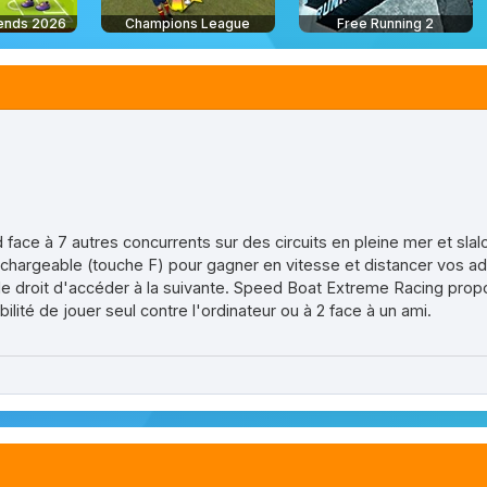
gends 2026
Champions League
Free Running 2
face à 7 autres concurrents sur des circuits en pleine mer et sla
 rechargeable (touche F) pour gagner en vitesse et distancer vos 
 droit d'accéder à la suivante. Speed Boat Extreme Racing propos
ilité de jouer seul contre l'ordinateur ou à 2 face à un ami.