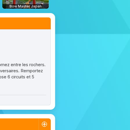
Bow Master Japan
lomez entre les rochers.
adversaires. Remportez
e 6 circuits et 5