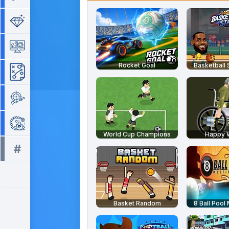
Séries de 3
Simulation
Rocket Goal
Basketball 
Stratégie
Tir
Zuma
World Cup Champions
Happy 
#
Tous les tags >>
Basket Random
8 Ball Pool 