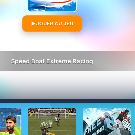
▶
JOUER AU JEU
Speed Boat Extreme Racing