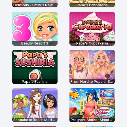
Delicious - Emily's New Beginning
Papa's Pancakeria
Beauty Resort 3
Papa's Cupcakeria
Papa's Sushiria
From Nerd to Popular School
Shopaholic Beach Models
Pregnant Mother Simulator