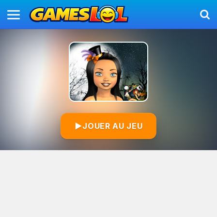
▶
JOUER AU JEU