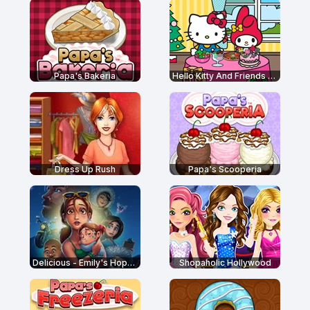
Papa's Bakeria
Hello Kitty And Friends Restaurant
Dress Up Rush
Papa's Scooperia
Delicious - Emily's Hopes and Fears
Shopaholic Hollywood