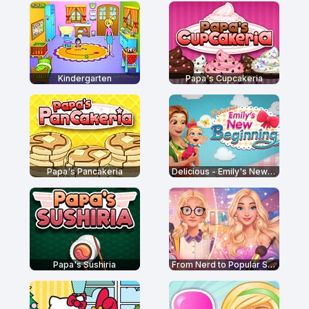
Kindergarten
Papa's Cupcakeria
Papa's Pancakeria
Delicious - Emily's New Beginning
Papa's Sushiria
From Nerd to Popular School