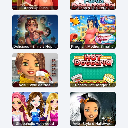
Dress Up Rush
Papa's Donuteria
Delicious - Emily's Hopes and Fears
Pregnant Mother Simulator
Avie : Style de Noël
Papa's Hot Doggeria
Shopaholic Hollywood
Avie : Style d'Halloween