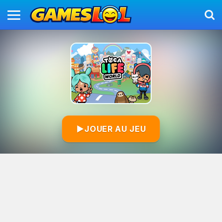
▶
JOUER AU JEU