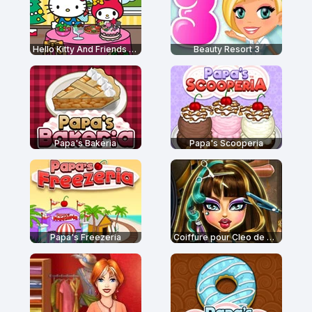
Hello Kitty And Friends Restaurant
Beauty Resort 3
Papa's Bakeria
Papa's Scooperia
Papa's Freezeria
Coiffure pour Cleo de Nile