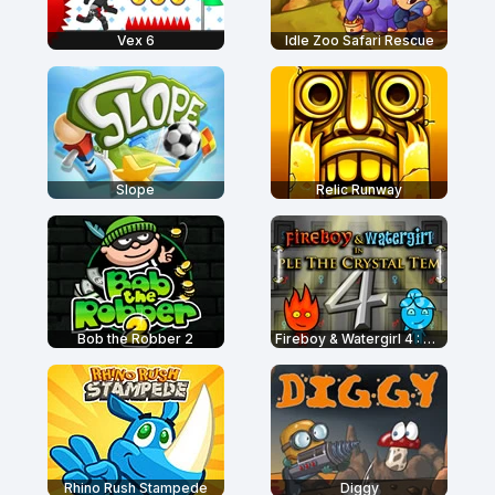
Vex 6
Idle Zoo Safari Rescue
Slope
Relic Runway
Bob the Robber 2
Fireboy & Watergirl 4 : The Crystal Temple
Rhino Rush Stampede
Diggy