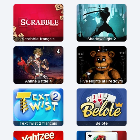
Scrabble français
Shadow Fight 2
Anime Battle 4
Five Nights at Freddy's
TextTwist 2 français
Belote