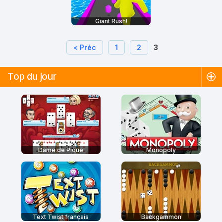
Giant Rush!
< Préc
1
2
3
Top du jour
Dame de Pique
Monopoly
Text Twist français
Backgammon