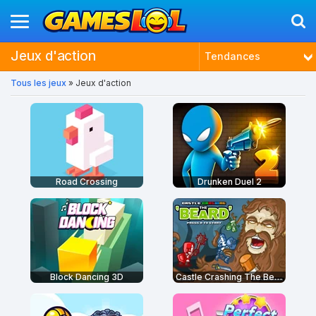
Jeux d'action
Tendances
Tous les jeux
» Jeux d'action
Nouveautés
Plus joués
Mieux notés
Road Crossing
Drunken Duel 2
Block Dancing 3D
Castle Crashing The Beard HD