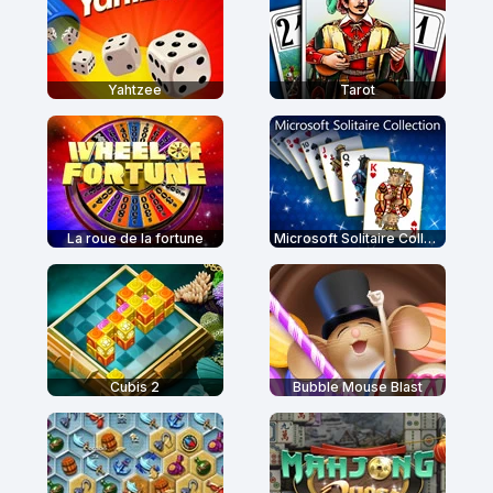
Yahtzee
Tarot
La roue de la fortune
Microsoft Solitaire Collection
Cubis 2
Bubble Mouse Blast