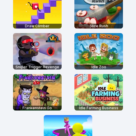
Draw Climber
Slice Rush
Sniper Trigger Revenge
Idle Zoo
Frankenstein Go
Idle Farming Business