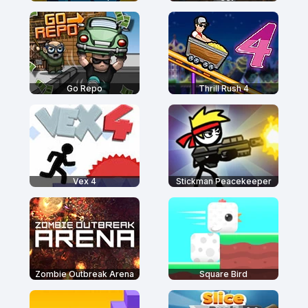
Go Repo
Thrill Rush 4
Vex 4
Stickman Peacekeeper
Zombie Outbreak Arena
Square Bird