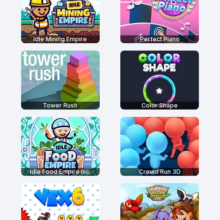
Idle Mining Empire
Perfect Piano
Tower Rush
Color Shape
Idle Food Empire Inc.
Crowd Run 3D