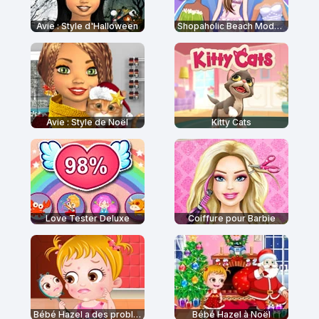
Avie : Style d'Halloween
Shopaholic Beach Models
Avie : Style de Noël
Kitty Cats
Love Tester Deluxe
Coiffure pour Barbie
Bébé Hazel a des problèmes de peau
Bébé Hazel à Noël