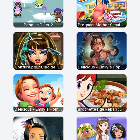
Penguin Diner 2
Pregnant Mother Simulator
Coiffure pour Cleo de Nile
Delicious - Emily's Hopes and Fears
Delicious - Emily's Home Sweet Home
Brochettes de kebab : École de Sara