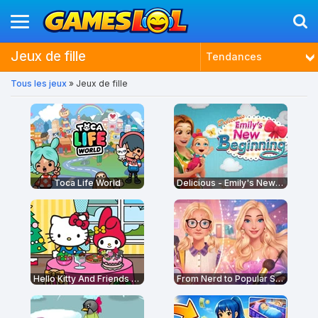
Jeux de fille
Tendances
Tous les jeux
» Jeux de fille
Nouveautés
Plus joués
Mieux notés
Toca Life World
Delicious - Emily's New Beginning
Hello Kitty And Friends Restaurant
From Nerd to Popular School