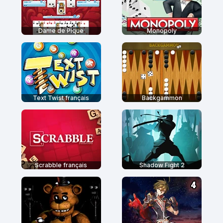
Dame de Pique
Monopoly
Text Twist français
Backgammon
Scrabble français
Shadow Fight 2