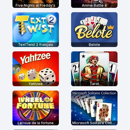
Five Nights at Freddy's
Anime Battle 4
TextTwist 2 français
Belote
Yahtzee
Tarot
La roue de la fortune
Microsoft Solitaire Collection