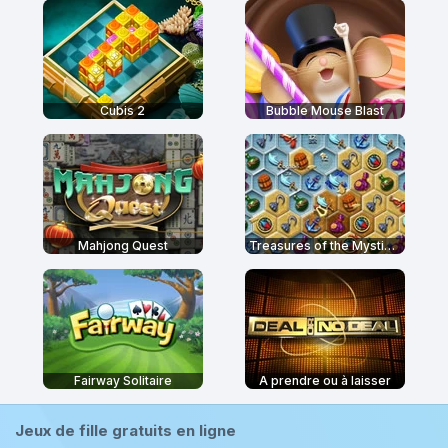
Cubis 2
Bubble Mouse Blast
Mahjong Quest
Treasures of the Mystic Sea
Fairway Solitaire
A prendre ou à laisser
Jeux de fille gratuits en ligne