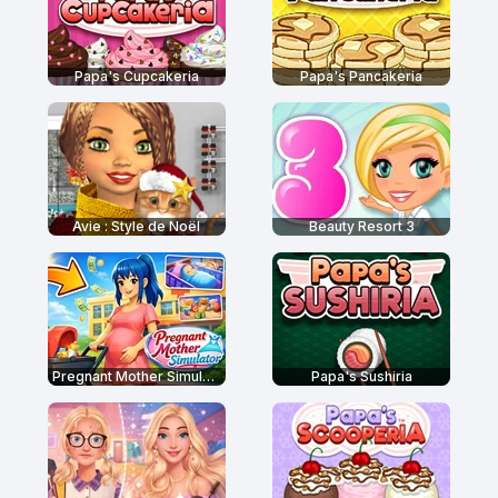
Papa's Cupcakeria
Papa's Pancakeria
Avie : Style de Noël
Beauty Resort 3
Pregnant Mother Simulator
Papa's Sushiria