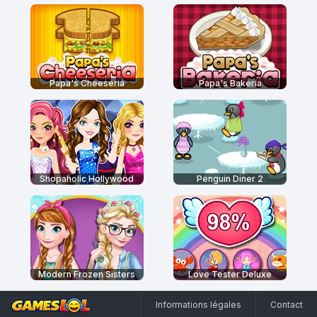
Papa's Cheeseria
Papa's Bakeria
Shopaholic Hollywood
Penguin Diner 2
Modern Frozen Sisters
Love Tester Deluxe
Informations légales
Contact