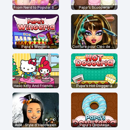
From Nerd to Popular School
Papa's Scooperia
Papa's Wingeria
Coiffure pour Cleo de Nile
Hello Kitty And Friends Restaurant
Papa's Hot Doggeria
Avie : Style d'Halloween
Papa's Donuteria