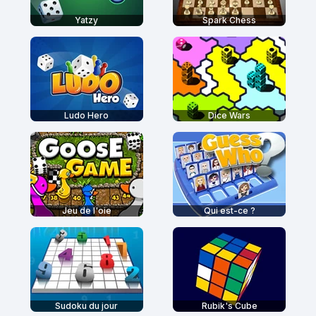
Yatzy
Spark Chess
Ludo Hero
Dice Wars
Jeu de l'oie
Qui est-ce ?
Sudoku du jour
Rubik's Cube