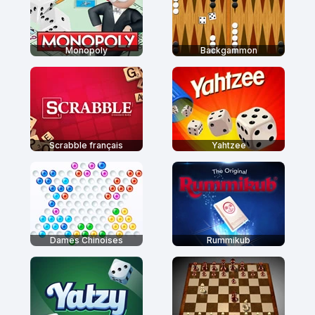
Monopoly
Backgammon
Scrabble français
Yahtzee
Dames Chinoises
Rummikub