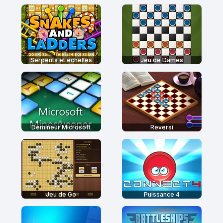
Serpents et échelles
Jeu de Dames
Démineur Microsoft
Reversi
Jeu de Go
Puissance 4