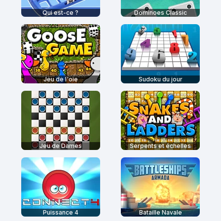
Qui est-ce ?
Dominoes Classic
Jeu de l'oie
Sudoku du jour
Jeu de Dames
Serpents et échelles
Puissance 4
Bataille Navale