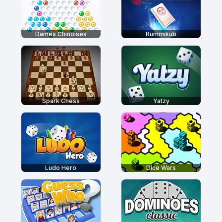
Dames Chinoises
Rummikub
Spark Chess
Yatzy
Ludo Hero
Dice Wars