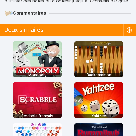
d'utiliser des notes ou d'obtenir jusqu'à 3 conseils par grille.
Commentaires
Jeux similaires
Monopoly
Backgammon
Scrabble français
Yahtzee