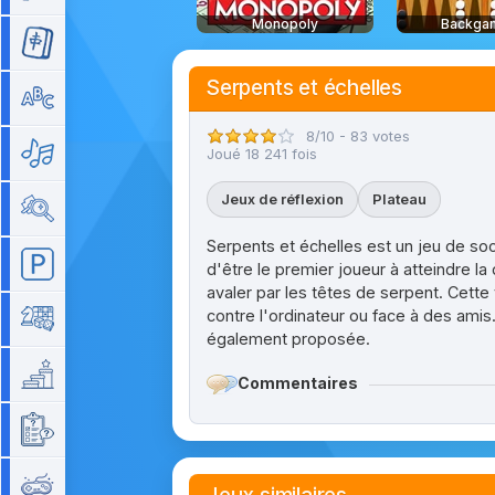
Monopoly
Backga
Mahjong
Serpents et échelles
Mots
8/10 - 83 votes
Musique
Joué 18 241 fois
Jeux de réflexion
Plateau
Objets cachés
Serpents et échelles est un jeu de soc
Parking
d'être le premier joueur à atteindre la
avaler par les têtes de serpent. Cette
contre l'ordinateur ou face à des ami
Plateau
également proposée.
Plateforme
Commentaires
Quizz
Rétro