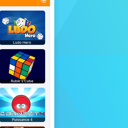
Ludo Hero
Rubik's Cube
Puissance 4