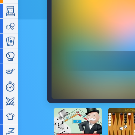
Arcade
Bubble
Cartes
Combat
Cuisine
Gestion de temps
Guerre
Habillage
Idle