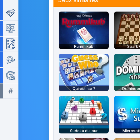
Jeux similaires
Séries de 3
Simulation
Stratégie
Rummikub
Spark
Tir
Zuma
Qui est-ce ?
Dominoes
#
Tous les tags >>
Sudoku du jour
Microsof