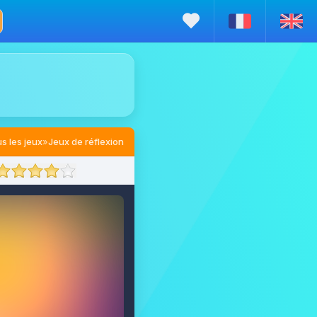
s les jeux
»
Jeux de réflexion