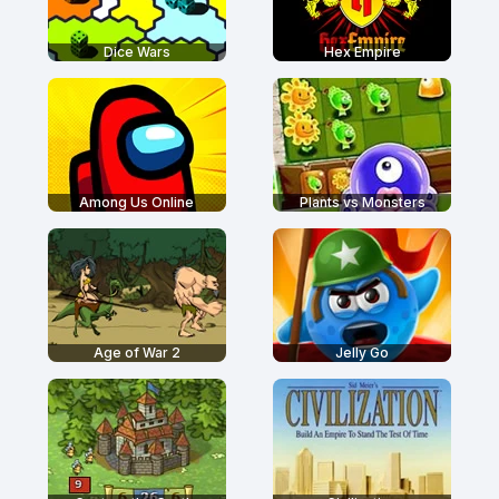
Dice Wars
Hex Empire
Among Us Online
Plants vs Monsters
Age of War 2
Jelly Go