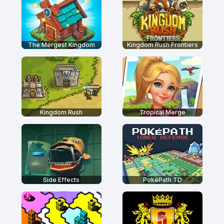
The Mergest Kingdom
Kingdom Rush Frontiers
Kingdom Rush
Tropical Merge
Side Effects
PokéPath TD