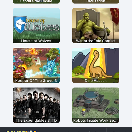
Capture the Castle
Civilization
House of Wolves
Warlords: Epic Conflict
Keeper Of The Grove 3
Dino Assault
The Expendables 3: TD
Robots Initiate Work Sequence