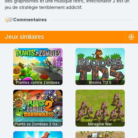
des graphismes et une musique rétro, Infectonator 2 est un
jeu de stratégie terriblement addictif.
Commentaires
Jeux similaires
Plantes contre Zombies
Bloons TD 5
Plants vs Zombies 2 Gardendless
Miragine War