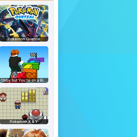
Pokémon Quetzal
Obby but You're on a Bike
Pokemon X & Y