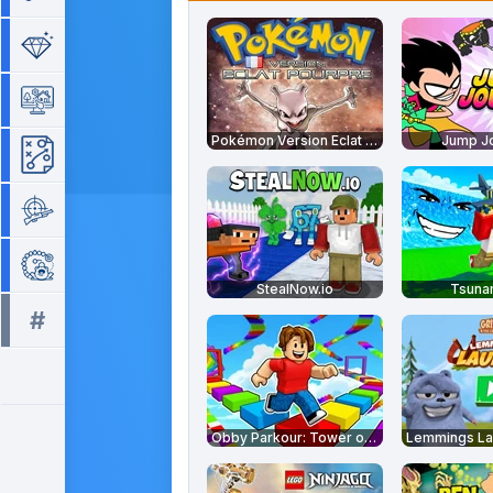
Séries de 3
Simulation
Pokémon Version Eclat Pourpre
Jump J
Stratégie
Tir
Zuma
StealNow.io
Tsunam
#
Tous les tags >>
Obby Parkour: Tower of Hell