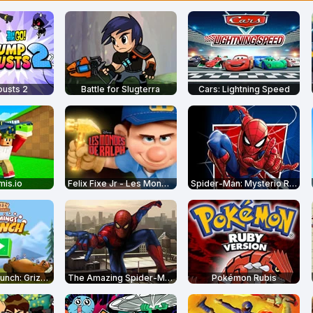
ousts 2
Battle for Slugterra
Cars: Lightning Speed
is.io
Felix Fixe Jr - Les Mondes de Ralph
Spider-Man: Mysterio Rush
Lemmings Launch: Grizzy & The Lemmings
The Amazing Spider-Man
Pokémon Rubis