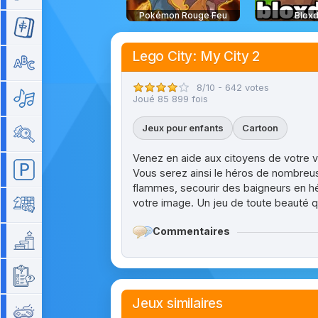
Pokémon Rouge Feu
Bloxd
Mahjong
Lego City: My City 2
Mots
8/10 - 642 votes
Musique
Joué 85 899 fois
Jeux pour enfants
Cartoon
Objets cachés
Venez en aide aux citoyens de votre vil
Parking
Vous serez ainsi le héros de nombreus
flammes, secourir des baigneurs en héli
votre image. Un jeu de toute beauté q
Plateau
Commentaires
Plateforme
Quizz
Jeux similaires
Rétro