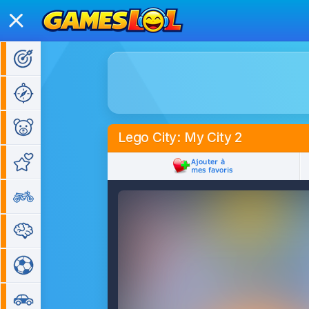
Jeux d'action
Jeux d'aventure
Jeux pour enfants
Lego City: My City 2
Jeux de fille
Jeux de moto
Jeux de réflexion
Jeux de sport
Jeux de voiture