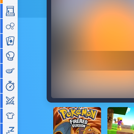
Arcade
Bubble
Cartes
Combat
Cuisine
Gestion de temps
Guerre
Habillage
Idle