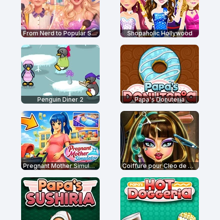
From Nerd to Popular School
Shopaholic Hollywood
Penguin Diner 2
Papa's Donuteria
Pregnant Mother Simulator
Coiffure pour Cleo de Nile