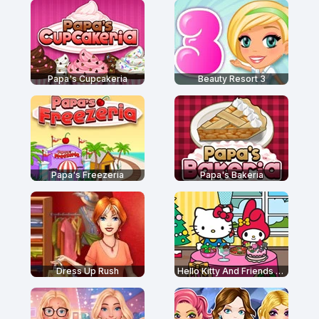
Papa's Cupcakeria
Beauty Resort 3
Papa's Freezeria
Papa's Bakeria
Dress Up Rush
Hello Kitty And Friends Restaurant