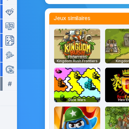
Séries de 3
Jeux similaires
Simulation
Stratégie
Tir
Kingdom Rush Frontiers
Kingdo
Zuma
#
Tous les tags >>
Dice Wars
Hex E