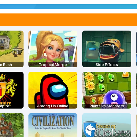
m Rush
Tropical Merge
Side Effects
mpire
Among Us Online
Plants vs Monsters