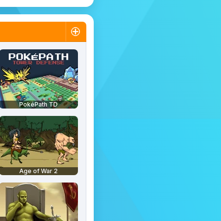
PokéPath TD
Age of War 2