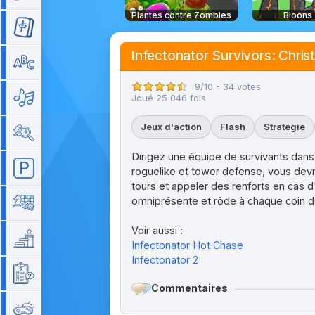
Plantes contre Zombies
Bloons
Mahjong
Infectonator Survivors: Chri
Mots
9/10 - 34 votes
Musique
Joué 25 046 fois
Jeux d'action
Flash
Stratégie
Objets cachés
Dirigez une équipe de survivants dan
Parking
roguelike et tower defense, vous devrez
tours et appeler des renforts en cas 
omniprésente et rôde à chaque coin d
Plateau
Voir aussi :
Plateforme
Infectonator Hot Chase
Infectonator 2
Quizz
Commentaires
Rétro