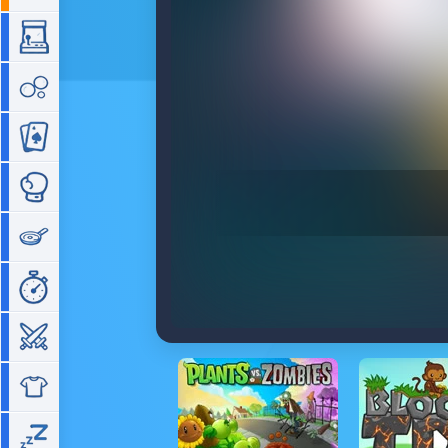
Arcade
Bubble
Cartes
Combat
Cuisine
Gestion de temps
Guerre
Habillage
Idle