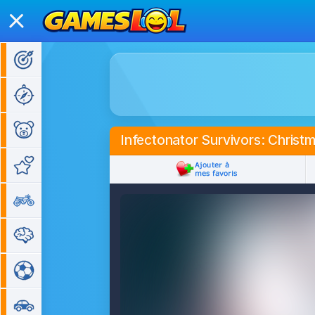
Jeux d'action
Jeux d'aventure
Jeux pour enfants
Infectonator Survivors: Christ
Jeux de fille
Jeux de moto
Jeux de réflexion
Jeux de sport
Jeux de voiture