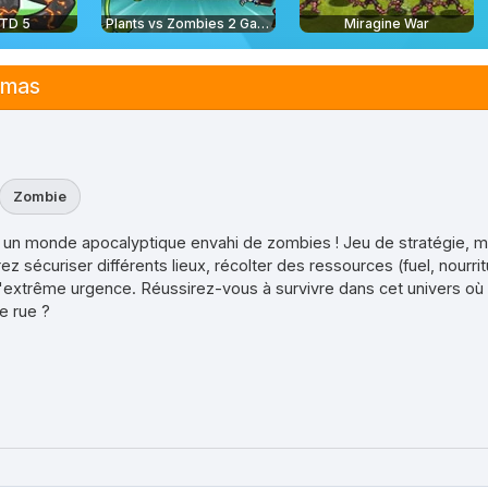
 TD 5
Plants vs Zombies 2 Gardendless
Miragine War
stmas
Zombie
s un monde apocalyptique envahi de zombies ! Jeu de stratégie, m
 sécuriser différents lieux, récolter des ressources (fuel, nourrit
d'extrême urgence. Réussirez-vous à survivre dans cet univers où 
e rue ?