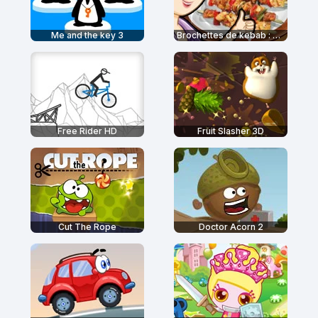
Me and the key 3
Brochettes de kebab : École de Sara
Free Rider HD
Fruit Slasher 3D
Cut The Rope
Doctor Acorn 2