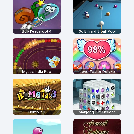
Bob l'escargot 4
3d Billiard 8 ball Pool
Mystic India Pop
Love Tester Deluxe
Bomb It 3
Mahjong Dimensions