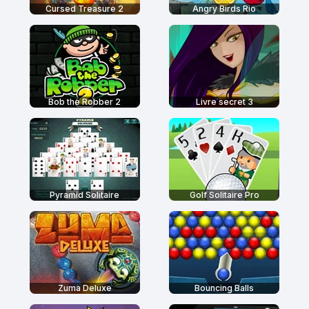
Cursed Treasure 2
Angry Birds Rio
Bob the Robber 2
Livre secret 3
Pyramid Solitaire
Golf Solitaire Pro
Zuma Deluxe
Bouncing Balls