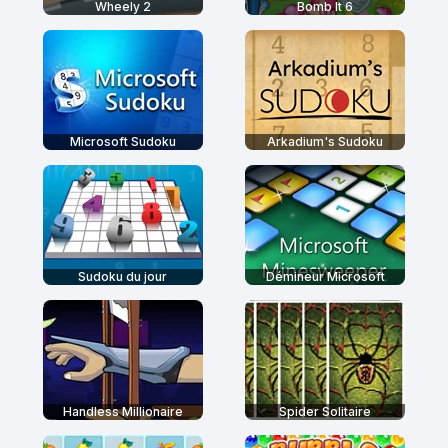
Wheely 2
Bomb It 6
Microsoft Sudoku
Arkadium's Sudoku
Sudoku du jour
Démineur Microsoft
Handless Millionaire
Spider Solitaire