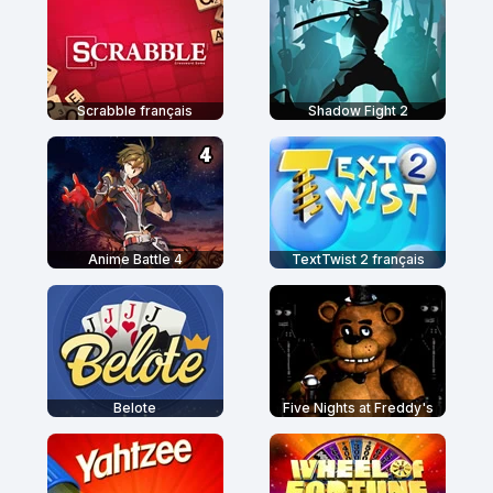
Scrabble français
Shadow Fight 2
Anime Battle 4
TextTwist 2 français
Belote
Five Nights at Freddy's