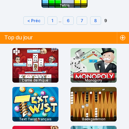
Tetris
< Préc
1
...
6
7
8
9
Top du jour
Dame de Pique
Monopoly
Text Twist français
Backgammon