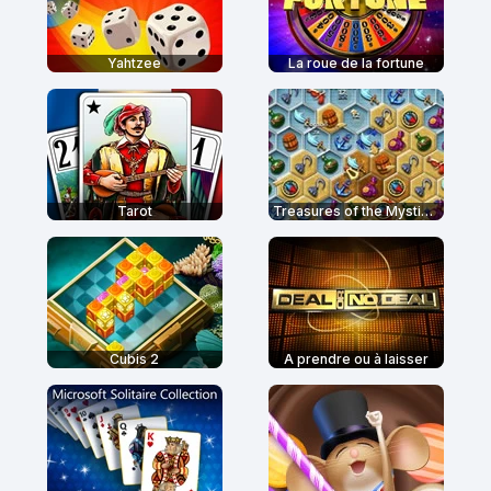
Yahtzee
La roue de la fortune
Tarot
Treasures of the Mystic Sea
Cubis 2
A prendre ou à laisser