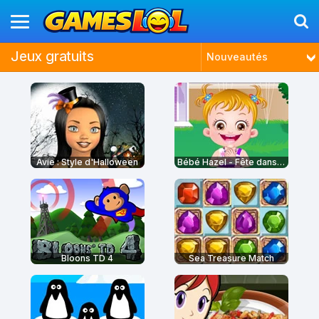
Jeux gratuits
Nouveautés
Plus joués
Tendances
Mieux notés
Avie : Style d'Halloween
Bébé Hazel - Fête dans le jardin
Bloons TD 4
Sea Treasure Match