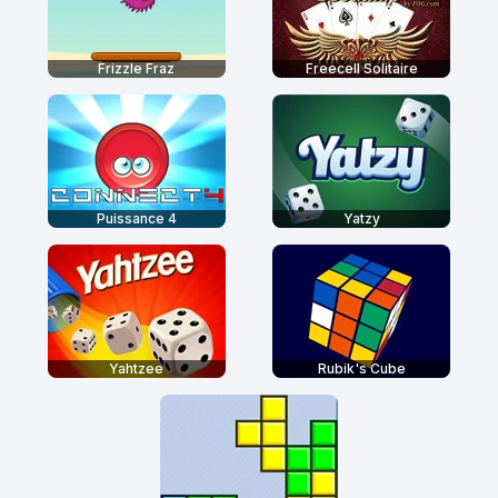
Frizzle Fraz
Freecell Solitaire
Puissance 4
Yatzy
Yahtzee
Rubik's Cube