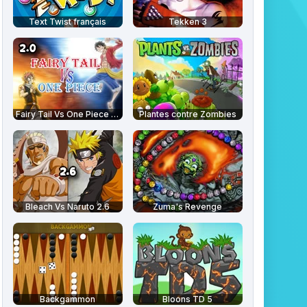
Text Twist français
Tekken 3
Fairy Tail Vs One Piece 2.0
Plantes contre Zombies
Bleach Vs Naruto 2.6
Zuma's Revenge
Backgammon
Bloons TD 5