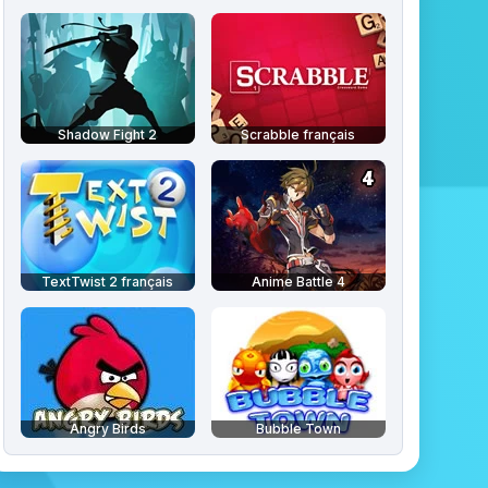
Shadow Fight 2
Scrabble français
TextTwist 2 français
Anime Battle 4
Angry Birds
Bubble Town