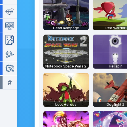
Séries de 3
Simulation
Dead Rampage
Red Warrior
Stratégie
Tir
Notebook Space Wars 2
Hellspin
Zuma
#
Tous les tags >>
Loot Heroes
Dogfight 2