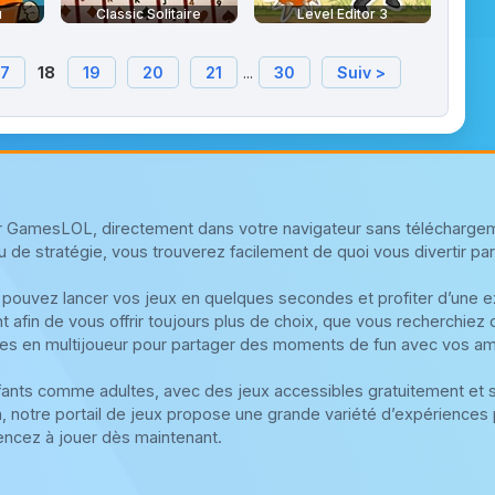
u
Classic Solitaire
Level Editor 3
17
18
19
20
21
...
30
Suiv >
sur GamesLOL, directement dans votre navigateur sans téléchargem
u de stratégie, vous trouverez facilement de quoi vous divertir parmi
 pouvez lancer vos jeux en quelques secondes et profiter d’une exp
 afin de vous offrir toujours plus de choix, que vous recherchiez
es en multijoueur pour partager des moments de fun avec vos am
fants comme adultes, avec des jeux accessibles gratuitement et
n, notre portail de jeux propose une grande variété d’expériences 
ncez à jouer dès maintenant.