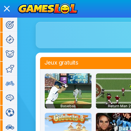
Jeux d'action
Jeux d'aventure
Jeux pour enfants
Jeux gratuits
Jeux de fille
Jeux de moto
Jeux de réflexion
Baseball
Return Man 2
Jeux de sport
Jeux de voiture