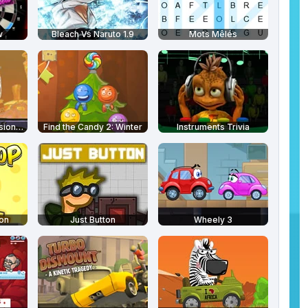
w
Bleach Vs Naruto 1.9
Mots Mêlés
Bob l'éponge - Mission pêche à la méduse
Find the Candy 2: Winter
Instruments Trivia
on
Just Button
Wheely 3