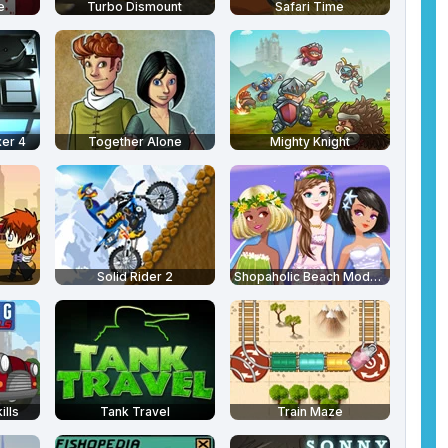
e
Turbo Dismount
Safari Time
er 4
Together Alone
Mighty Knight
Solid Rider 2
Shopaholic Beach Models
ills
Tank Travel
Train Maze