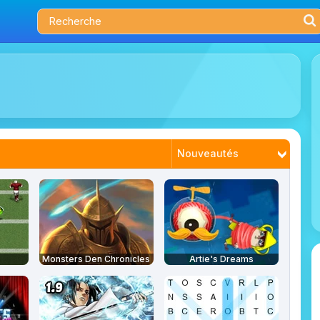
Nouveautés
Plus joués
Tendances
Mieux notés
Monsters Den Chronicles
Artie's Dreams