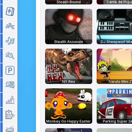
Stealth Bound
Dame de Piqu
Mahjong
Mots
Musique
Stealth Assassin
DJ Sheepwolf Mix
Objets cachés
Parking
NY Rex
Naruto Mini 2
Plateau
Plateforme
Quizz
Monkey Go Happy Easter
Parking Super Sk
Rétro