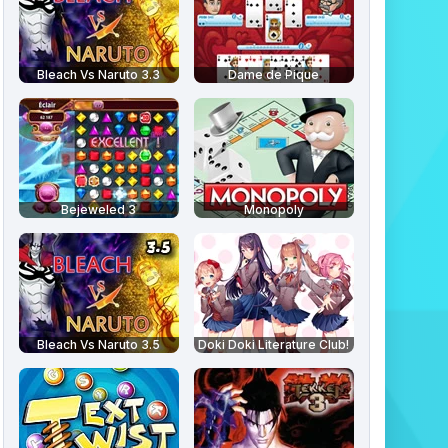
Bleach Vs Naruto 3.3
Dame de Pique
Bejeweled 3
Monopoly
Bleach Vs Naruto 3.5
Doki Doki Literature Club!