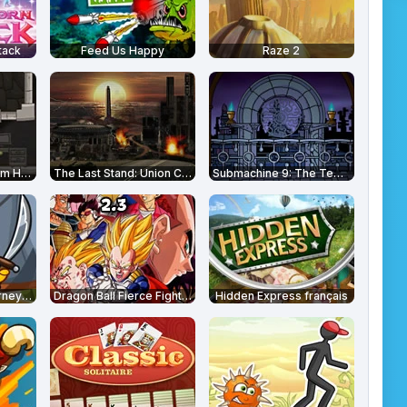
tack
Feed Us Happy
Raze 2
Awesome Mushroom Hunter
The Last Stand: Union City
Submachine 9: The Temple
Cover Orange: Journey Pirates
Dragon Ball Fierce Fighting 2.3
Hidden Express français