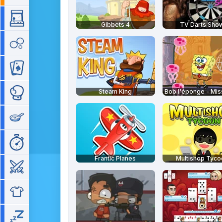
Arcade
Gibbets 4
TV Darts Sho
Bubble
Cartes
Steam King
Combat
Cuisine
Gestion de temps
Frantic Planes
Multishop Tyco
Guerre
Habillage
Idle