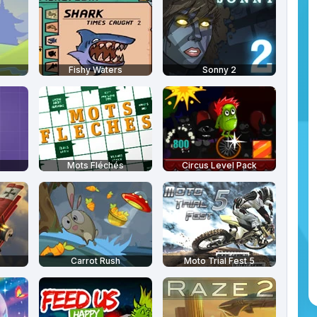
Fishy Waters
Sonny 2
Mots Fléchés
Circus Level Pack
Carrot Rush
Moto Trial Fest 5